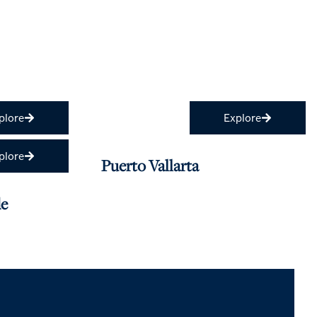
plore
Explore
plore
Puerto Vallarta
de