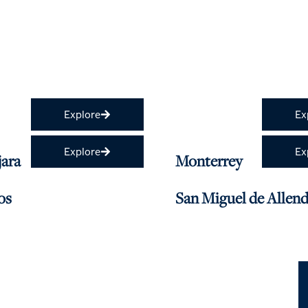
Explore
Ex
Explore
Ex
ara
Monterrey
os
San Miguel de Allen