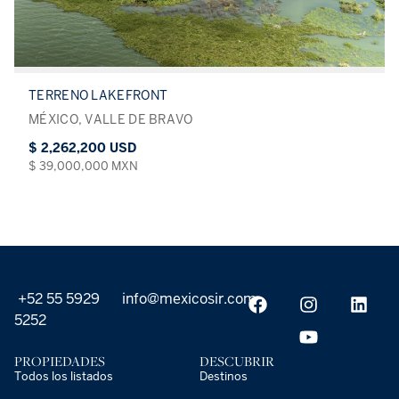
TERRENO LAKEFRONT
MÉXICO, VALLE DE BRAVO
$ 2,262,200 USD
$ 39,000,000 MXN
+52 55 5929
info@mexicosir.com
5252
PROPIEDADES
DESCUBRIR
Todos los listados
Destinos