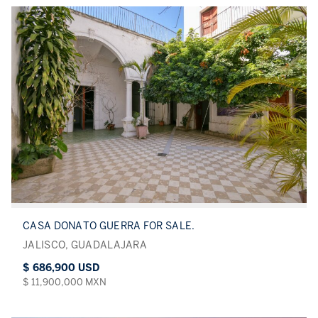
CASA DONATO GUERRA FOR SALE.
JALISCO, GUADALAJARA
$ 686,900 USD
$ 11,900,000 MXN